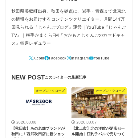
秋田県美郷町出身。秋田を拠点に、岩手・青森まで北東北
の情報をお届けするコンテンツクリエイター。月間144万
回見られる『じゃんごブログ』運営｜YouTube『じゃんご
TV』｜横手かまくらFM『おかもとじゃんごのカマドキャ
ス』毎週レギュラー
NEW POST
オープン・クローズ
オープン・クローズ
2026.08.08
2026.08.07
【秋田市】あの老舗ブランドが
【北上市】北の洋館が閉店セー
秋田に！西武秋田店に新ショッ
ル開始｜江釣子パルで売りつく