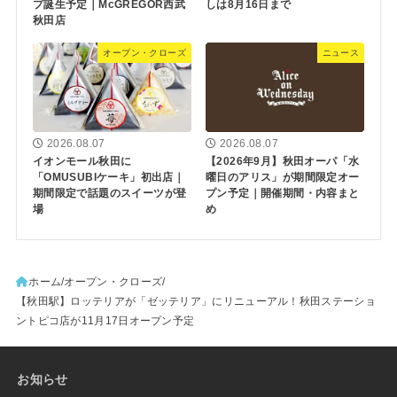
プ誕生予定｜McGREGOR西武
しは8月16日まで
秋田店
オープン・クローズ
ニュース
2026.08.07
2026.08.07
イオンモール秋田に
【2026年9月】秋田オーパ「水
「OMUSUBIケーキ」初出店｜
曜日のアリス」が期間限定オー
期間限定で話題のスイーツが登
プン予定｜開催期間・内容まと
場
め
ホーム
オープン・クローズ
【秋田駅】ロッテリアが「ゼッテリア」にリニューアル！秋田ステーショ
ントピコ店が11月17日オープン予定
お知らせ