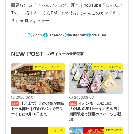
回見られる『じゃんごブログ』運営｜YouTube『じゃんご
TV』｜横手かまくらFM『おかもとじゃんごのカマドキャ
ス』毎週レギュラー
NEW POST
オープン・クローズ
オープン・クローズ
2026.08.07
2026.08.07
【北上市】北の洋館が閉店
イオンモール秋田に
セール開始｜江釣子パルで売り
「OMUSUBIケーキ」初出店｜
つくしは8月16日まで
期間限定で話題のスイーツが登
場
ニュース
PR TIMES