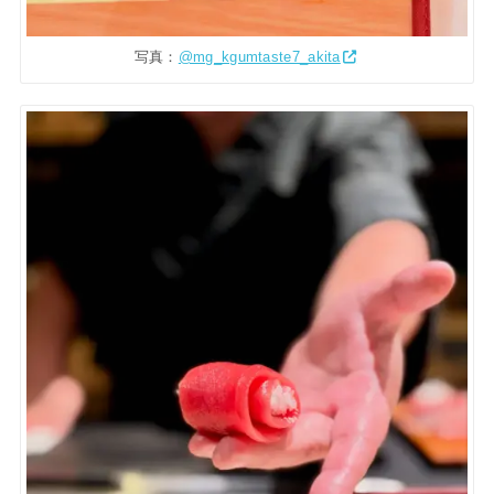
写真：
@mg_kgumtaste7_akita