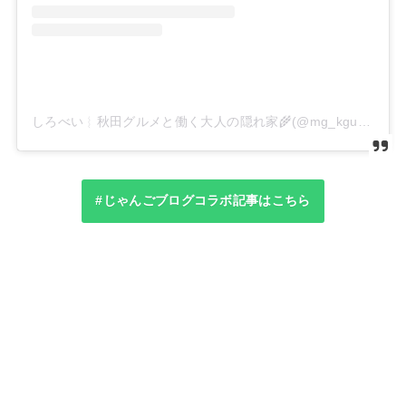
しろべい︴秋田グルメと働く大人の隠れ家🌾(@mg_kgumtaste7_akita)がシェアした投稿
#じゃんごブログコラボ記事はこちら