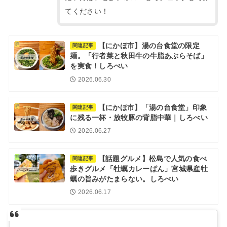
てください！
【にかほ市】湯の台食堂の限定
関連記事
麺。「行者菜と秋田牛の牛脂あぶらそば」
を実食！しろべい
2026.06.30
【にかほ市】「湯の台食堂」印象
関連記事
に残る一杯・放牧豚の背脂中華｜しろべい
2026.06.27
【話題グルメ】松島で人気の食べ
関連記事
歩きグルメ「牡蠣カレーぱん」宮城県産牡
蠣の旨みがたまらない。しろべい
2026.06.17