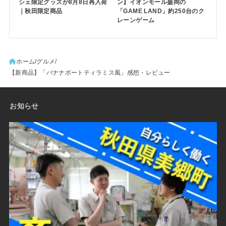
シェ限定グッズが8月8日再入荷
ン】イオンモール盛岡の
｜秋田限定商品
「GAME LAND」約250台のク
レーンゲーム
ホーム
グルメ
【新商品】「バナナボートティラミス風」感想・レビュー
お知らせ