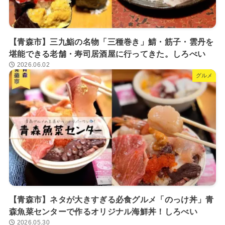
【青森市】三九鮨の名物「三種巻き」鯖・筋子・雲丹を
堪能できる老舗・寿司居酒屋に行ってきた。しろべい
2026.06.02
グルメ
【青森市】ネタが大きすぎる必食グルメ「のっけ丼」青
森魚菜センターで作るオリジナル海鮮丼！しろべい
2026.05.30