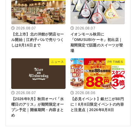
2026.08.07
2026.08.07
【北上市】北の洋館が閉店セー
イオンモール秋田に
ル開始｜江釣子パルで売りつく
「OMUSUBIケーキ」初出店｜
しは8月16日まで
期間限定で話題のスイーツが登
場
ニュース
PR TIMES
2026.08.07
2026.08.06
【2026年9月】秋田オーパ「水
【必見イベント】銀だこが88円
曜日のアリス」が期間限定オー
に！8月8日限定イベントの内容
プン予定｜開催期間・内容まと
と注意点｜2026年8月8日
め