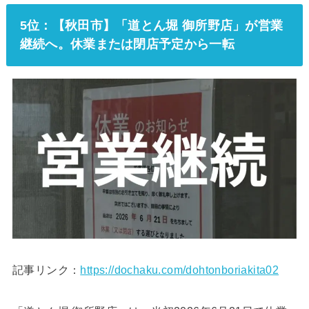
5位：【秋田市】「道とん堀 御所野店」が営業
継続へ。休業または閉店予定から一転
記事リンク：
https://dochaku.com/dohtonboriakita02