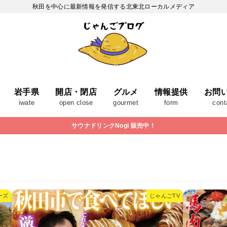
秋田を中心に最新情報を発信する北東北ローカルメディア
岩手県
開店・閉店
グルメ
情報提供
お問
iwate
open close
gourmet
form
cont
サウナドリンクNogi 販売中！
ーズ
じゃんごTV