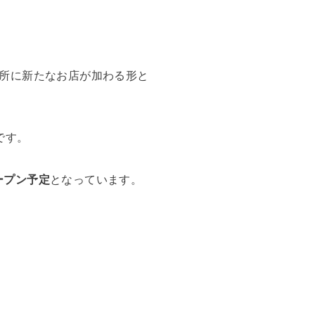
所に新たなお店が加わる形と
です。
オープン予定
となっています。