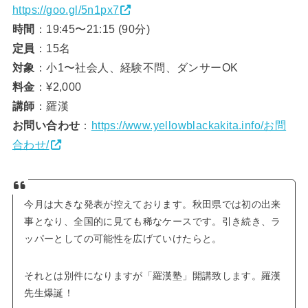
https://goo.gl/5n1px7
時間
：19:45〜21:15 (90分)
定員
：15名
対象
：小1〜社会人、経験不問、ダンサーOK
料金
：¥2,000
講師
：羅漢
お問い合わせ
：
https://www.yellowblackakita.info/お問
合わせ/
今月は大きな発表が控えております。秋田県では初の出来
事となり、全国的に見ても稀なケースです。引き続き、ラ
ッパーとしての可能性を広げていけたらと。
それとは別件になりますが「羅漢塾」開講致します。羅漢
先生爆誕！