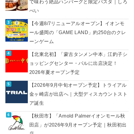
で味わう絶品ハンバーグと限定パスタ｜しろ
べい
【今週8/7リニューアルオープン】イオンモ
ール盛岡の「GAME LAND」約250台のクレ
ーンゲーム
【北東北初】「蒙古タンメン中本」江釣子シ
ョッピングセンター・パルに出店決定！
2026年夏オープン予定
【2026年9月中旬オープン予定】トライアル
金ヶ崎店が出店へ｜大型ディスカウントスト
ア誕生
【秋田市】「Arnold Palmerイオンモール秋
田店」が2026年9月オープン予定｜秋田初出
店