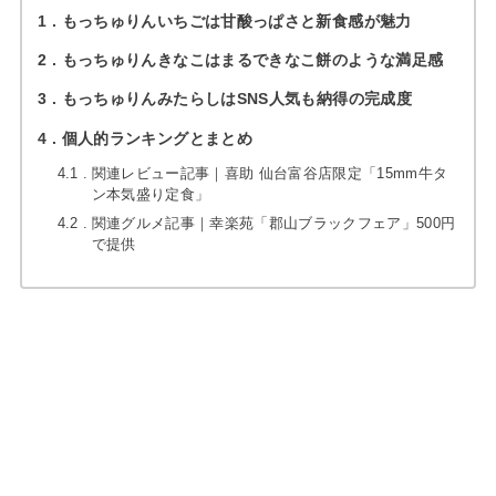
1
もっちゅりんいちごは甘酸っぱさと新食感が魅力
2
もっちゅりんきなこはまるできなこ餅のような満足感
3
もっちゅりんみたらしはSNS人気も納得の完成度
4
個人的ランキングとまとめ
4.1
関連レビュー記事｜喜助 仙台富谷店限定「15mm牛タ
ン本気盛り定食」
4.2
関連グルメ記事｜幸楽苑「郡山ブラックフェア」500円
で提供