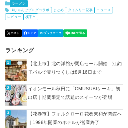
ラーメン
#じゃんごブログコラボ
まとめ
タイムリー記事
ニュース
レビュー
横手市
ランキング
【北上市】北の洋館が閉店セール開始｜江釣
子パルで売りつくしは8月16日まで
イオンモール秋田に「OMUSUBIケーキ」初
出店｜期間限定で話題のスイーツが登場
【花巻市】フォルクローロ花巻東和が閉館へ
｜1998年開業のホテルが営業終了