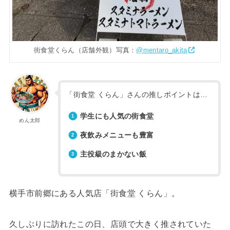
街食堂くらん（店舗外観）写真：
@mentaro_akita
「街食堂 くらん」さんの推しポイントは…
学生にも人気の街食堂
めん太郎
夜飲みメニューも豊富
主役級のまかない飯
横手市前郷にある人気店「街食堂 くらん」。
久しぶりに訪れたこの日、店頭で大きく推されていた