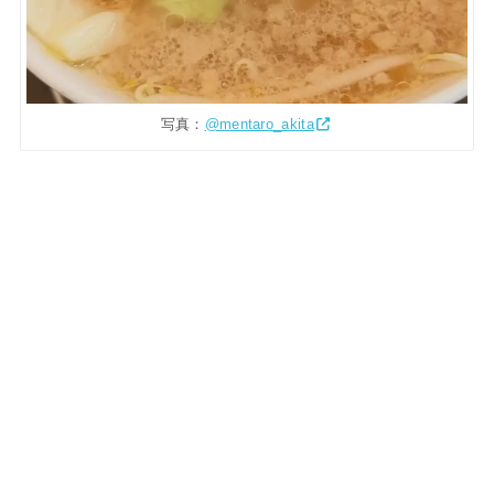
写真：
@mentaro_akita