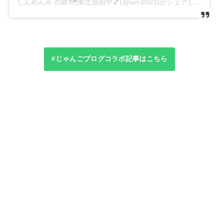
しんめん🍜 の旅🗺️東北巡回中🎵(@sin.0023)がシェアした投稿
#じゃんごブログコラボ記事はこちら