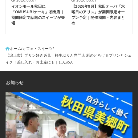
2026.08.07
2026.08.07
イオンモール秋田に
【2026年9月】秋田オーパ「水
「OMUSUBIケーキ」初出店｜
曜日のアリス」が期間限定オー
期間限定で話題のスイーツが登
プン予定｜開催期間・内容まと
場
め
ホーム
カフェ・スイーツ
【潟上市】プリン好き必見！極生ぷりん専門店 彩のとろけるプリンとシェ
イク！差し入れ・お土産にも｜しんめん
お知らせ