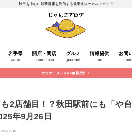
秋田を中心に最新情報を発信する北東北ローカルメディア
岩手県
開店・閉店
グルメ
情報提供
お問
iwate
open close
gourmet
form
cont
サウナドリンクNogi 販売中！
くも2店舗目！？秋田駅前にも「や
25年9月26日
025.08.08