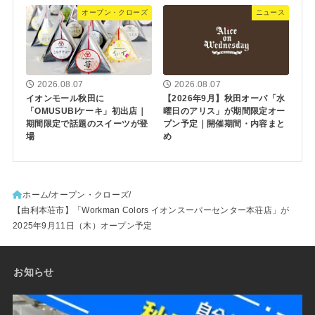
オープン・クローズ
ニュース
2026.08.07
2026.08.07
イオンモール秋田に
【2026年9月】秋田オーパ「水
「OMUSUBIケーキ」初出店｜
曜日のアリス」が期間限定オー
期間限定で話題のスイーツが登
プン予定｜開催期間・内容まと
場
め
ホーム
オープン・クローズ
【由利本荘市】「Workman Colors イオンスーパーセンター本荘店」が
2025年9月11日（木）オープン予定
お知らせ