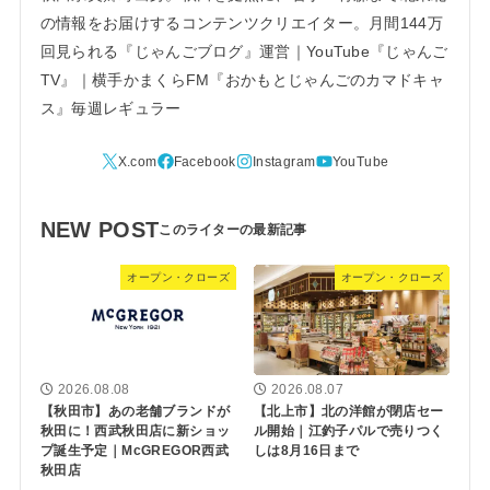
の情報をお届けするコンテンツクリエイター。月間144万
回見られる『じゃんごブログ』運営｜YouTube『じゃんご
TV』｜横手かまくらFM『おかもとじゃんごのカマドキャ
ス』毎週レギュラー
NEW POST
オープン・クローズ
オープン・クローズ
2026.08.08
2026.08.07
【秋田市】あの老舗ブランドが
【北上市】北の洋館が閉店セー
秋田に！西武秋田店に新ショッ
ル開始｜江釣子パルで売りつく
プ誕生予定｜McGREGOR西武
しは8月16日まで
秋田店