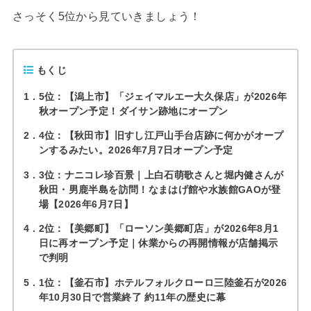
さっそく5位から見ていきましょう！
もくじ
1
5位：【潟上市】「ジェイマルエー大久保店」が2026年
秋オープン予定！ダイサン跡地にオープン
2
4位：【秋田市】旧すし江戸山手台店跡に何かがオープ
ンするみたい。2026年7月7日オープン予定
3
3位：ナニコレ珍百景｜上白石萌歌さんと堀内健さんが
秋田・男鹿半島を訪問！なまはげ館や水族館GAOが登
場【2026年6月7日】
4
2位：【美郷町】「ローソン美郷町店」が2026年8月1
日に再オープン予定｜休業からの再開情報が店舗掲示
で判明
5
1位：【釜石市】ホテルフォルクローロ三陸釜石が2026
年10月30日で営業終了 約11年の歴史に幕