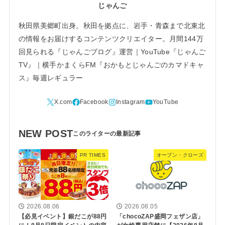
じゃんご
秋田県美郷町出身。秋田を拠点に、岩手・青森まで北東北
の情報をお届けするコンテンツクリエイター。月間144万
回見られる『じゃんごブログ』運営｜YouTube『じゃんご
TV』｜横手かまくらFM『おかもとじゃんごのカマドキャ
ス』毎週レギュラー
NEW POST
PR TIMES
オープン・クローズ
2026.08.06
2026.08.05
【必見イベント】銀だこが88円
「chocoZAP盛岡フェザン店」