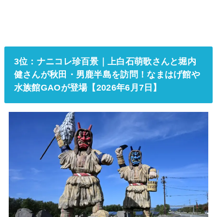
3位：ナニコレ珍百景｜上白石萌歌さんと堀内
健さんが秋田・男鹿半島を訪問！なまはげ館や
水族館GAOが登場【2026年6月7日】