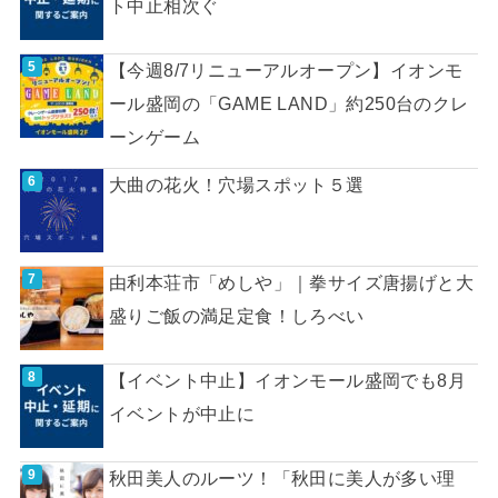
ト中止相次ぐ
【今週8/7リニューアルオープン】イオンモ
ール盛岡の「GAME LAND」約250台のクレ
ーンゲーム
大曲の花火！穴場スポット５選
由利本荘市「めしや」｜拳サイズ唐揚げと大
盛りご飯の満足定食！しろべい
【イベント中止】イオンモール盛岡でも8月
イベントが中止に
秋田美人のルーツ！「秋田に美人が多い理