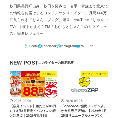
秋田県美郷町出身。秋田を拠点に、岩手・青森まで北東北
の情報をお届けするコンテンツクリエイター。月間144万
回見られる『じゃんごブログ』運営｜YouTube『じゃんご
TV』｜横手かまくらFM『おかもとじゃんごのカマドキャ
ス』毎週レギュラー
NEW POST
PR TIMES
オープン・クローズ
2026.08.06
2026.08.05
【必見イベント】銀だこが88円
「chocoZAP盛岡フェザン店」
に！8月8日限定イベントの内容
が女性専用店舗に【2026年8月
と注意点｜2026年8月8日
25日リニューアルオープン】