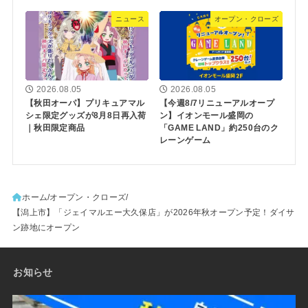
ニュース
オープン・クローズ
2026.08.05
2026.08.05
【秋田オーパ】プリキュアマル
【今週8/7リニューアルオープ
シェ限定グッズが8月8日再入荷
ン】イオンモール盛岡の
｜秋田限定商品
「GAME LAND」約250台のク
レーンゲーム
ホーム
オープン・クローズ
【潟上市】「ジェイマルエー大久保店」が2026年秋オープン予定！ダイサ
ン跡地にオープン
お知らせ