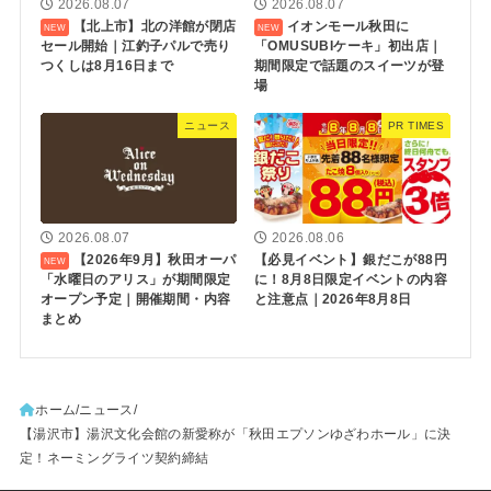
2026.08.07
2026.08.07
【北上市】北の洋館が閉店
イオンモール秋田に
セール開始｜江釣子パルで売り
「OMUSUBIケーキ」初出店｜
つくしは8月16日まで
期間限定で話題のスイーツが登
場
ニュース
PR TIMES
2026.08.07
2026.08.06
【2026年9月】秋田オーパ
【必見イベント】銀だこが88円
「水曜日のアリス」が期間限定
に！8月8日限定イベントの内容
オープン予定｜開催期間・内容
と注意点｜2026年8月8日
まとめ
ホーム
ニュース
【湯沢市】湯沢文化会館の新愛称が「秋田エプソンゆざわホール」に決
定！ネーミングライツ契約締結