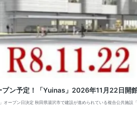
予定！「Yuinas」2026年11月22日
」オープン日決定 秋田県湯沢市で建設が進められている複合公共施設「Yui