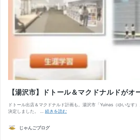
【湯沢市】ドトール＆マクドナルドがオープン
ドトール出店＆マクドナルド計画も。湯沢市「Yuinas（ゆいなす）
【湯
決定しました。 …
続きを読む
沢
市】
じゃんごブログ
ド
ト