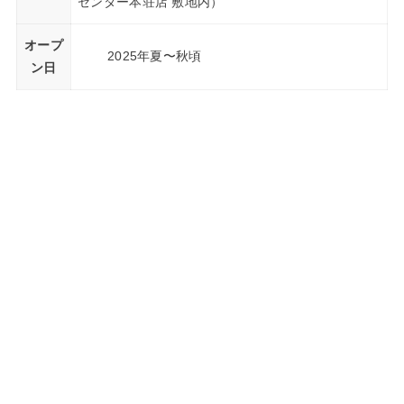
センター本荘店 敷地内）
オープ
2025年夏〜秋頃
ン日