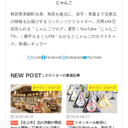
じゃんご
秋田県美郷町出身。秋田を拠点に、岩手・青森まで北東北
の情報をお届けするコンテンツクリエイター。月間144万
回見られる『じゃんごブログ』運営｜YouTube『じゃんご
TV』｜横手かまくらFM『おかもとじゃんごのカマドキャ
ス』毎週レギュラー
NEW POST
オープン・クローズ
オープン・クローズ
2026.08.07
2026.08.07
【北上市】北の洋館が閉店
イオンモール秋田に
セール開始｜江釣子パルで売り
「OMUSUBIケーキ」初出店｜