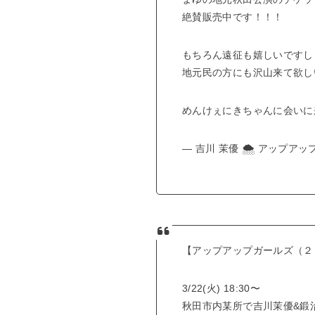
絶賛販売中です！！！
もちろん遠征も嬉しいですし
地元民の方にも沢山来て欲しい
めんけぇにきちゃんに会いに
— 吉川 茉優 🌨 アップアップ
【アップアップガールズ（２
3/22(火) 18:30〜
秋田市内某所で吉川茉優&鍛