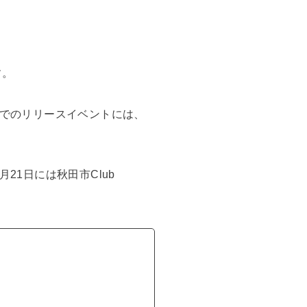
す。
市でのリリースイベントには、
21日には秋田市Club