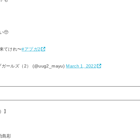
🥺
来てけれ〜
#アプガ2
ガールズ（2） (@uug2_mayu)
March 1, 2022
）】
治島彩