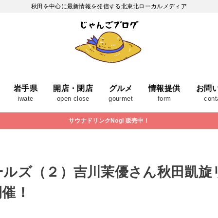
秋田を中心に最新情報を発信する北東北ローカルメディア
岩手県
開店・閉店
グルメ
情報提供
お問
iwate
open close
gourmet
form
cont
サウナドリンクNogi 販売中！
ールズ（２）吉川茉優さん秋田凱旋
開催！