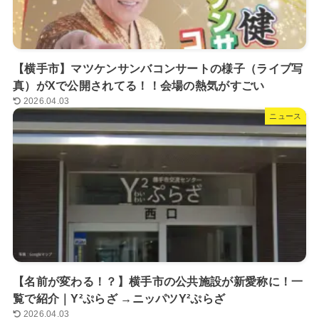
【横手市】マツケンサンバコンサートの様子（ライブ写
真）がXで公開されてる！！会場の熱気がすごい
2026.04.03
ニュース
【名前が変わる！？】横手市の公共施設が新愛称に！一
覧で紹介｜Y²ぷらざ →ニッパツY²ぷらざ
2026.04.03