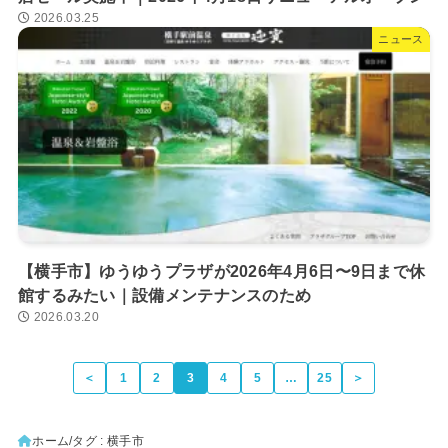
2026.03.25
ニュース
【横手市】ゆうゆうプラザが2026年4月6日〜9日まで休
館するみたい｜設備メンテナンスのため
2026.03.20
＜
1
2
3
4
5
…
25
＞
ホーム
タグ : 横手市