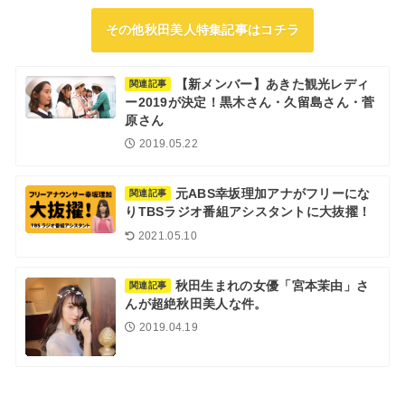
その他秋田美人特集記事はコチラ
【新メンバー】あきた観光レディ
関連記事
ー2019が決定！黒木さん・久留島さん・菅
原さん
2019.05.22
元ABS幸坂理加アナがフリーにな
関連記事
りTBSラジオ番組アシスタントに大抜擢！
2021.05.10
秋田生まれの女優「宮本茉由」さ
関連記事
んが超絶秋田美人な件。
2019.04.19