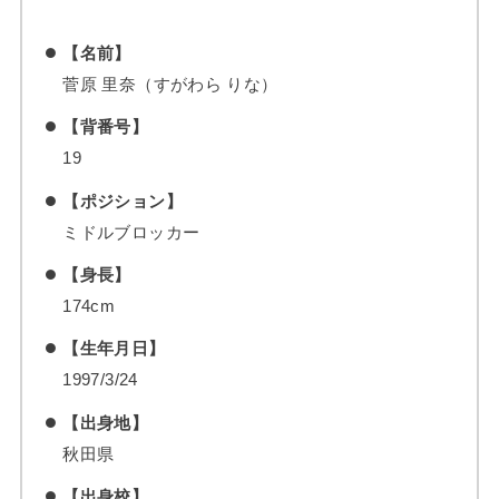
【名前】
菅原 里奈（すがわら りな）
【背番号】
19
【ポジション】
ミドルブロッカー
【身長】
174cm
【生年月日】
1997/3/24
【出身地】
秋田県
【出身校】