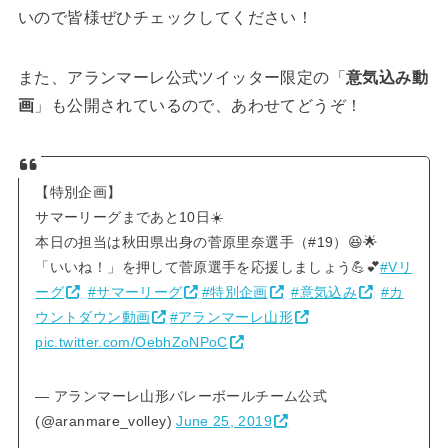
いので皆様ぜひチェックしてください！
また、アランマーレ公式ツイッター限定の「
意気込み動
画
」も公開されているので、あわせてどうぞ！
【特別企画】
サマーリーグまであと10日☀️
本日の担当は秋田県出身の菅原里奈選手（#19）😆🌟
「いいね！」を押して菅原選手を応援しましょう💪💕
#Vリ
ーグ
#サマーリーグ
#特別企画
#意気込み
#カ
ウントダウン動画
#アランマーレ山形
pic.twitter.com/OebhZoNPoC
— アランマーレ山形バレーボールチーム公式
(@aranmare_volley)
June 25, 2019