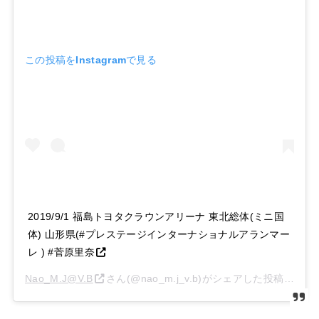
この投稿をInstagramで見る
2019/9/1 福島トヨタクラウンアリーナ 東北総体(ミニ国
体) 山形県(#プレステージインターナショナルアランマー
レ ) #菅原里奈
Nao_M.J@V.B
さん(@nao_m.j_v.b)がシェアした投稿 –
201