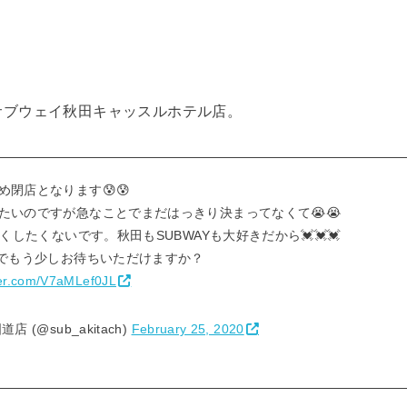
、サブウェイ秋田キャッスルホテル店。
閉店となります😰😰
たいのですが急なことでまだはっきり決まってなくて😭😭
くしたくないです。秋田もSUBWAYも大好きだから💓💓💓
までもう少しお待ちいただけますか？
tter.com/V7aMLef0JL
(@sub_akitach)
February 25, 2020