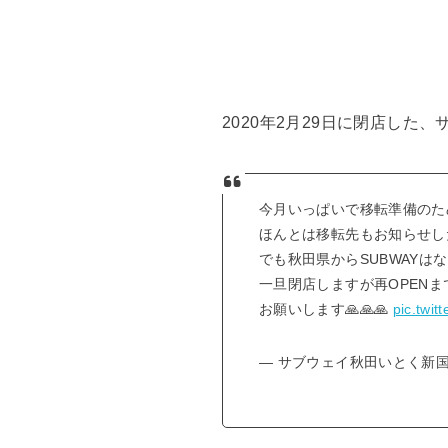
2020年2月29日に閉店した
今月いっぱいで移転準備のため
ほんとは移転先もお知らせし
でも秋田県からSUBWAYはな
一旦閉店しますが再OPEN
お願いします🙏🙏🙏
pic.twi
— サブウェイ秋田いとく新国道店 