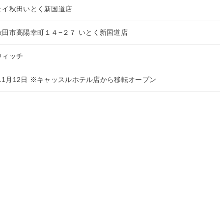
ェイ秋田いとく新国道店
秋田市高陽幸町１４−２７ いとく新国道店
ウィッチ
年11月12日 ※キャッスルホテル店から移転オープン