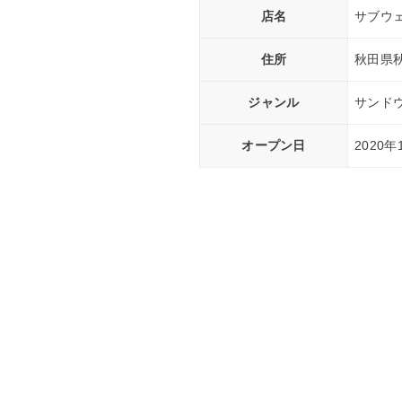
店名
サブウ
住所
秋田県
ジャンル
サンド
オープン日
2020