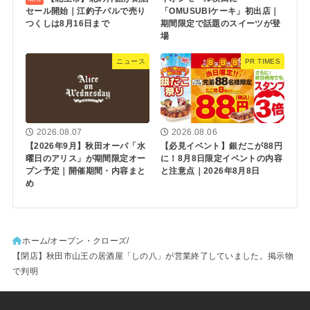
セール開始｜江釣子パルで売り
「OMUSUBIケーキ」初出店｜
つくしは8月16日まで
期間限定で話題のスイーツが登
場
ニュース
PR TIMES
2026.08.07
2026.08.06
【2026年9月】秋田オーパ「水
【必見イベント】銀だこが88円
曜日のアリス」が期間限定オー
に！8月8日限定イベントの内容
プン予定｜開催期間・内容まと
と注意点｜2026年8月8日
め
ホーム
オープン・クローズ
【閉店】秋田市山王の居酒屋「しの八」が営業終了していました。掲示物
で判明