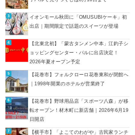
イオンモール秋田に「OMUSUBIケーキ」初
出店｜期間限定で話題のスイーツが登場
【北東北初】「蒙古タンメン中本」江釣子シ
ョッピングセンター・パルに出店決定！
2026年夏オープン予定
【花巻市】フォルクローロ花巻東和が閉館へ
｜1998年開業のホテルが営業終了
【花巻市】野球用品店「スポーツ八森」が移
転オープン！材木町に新店舗｜2026年6月19
日開店
【横手市】「よこてのわがや」古民家ランチ