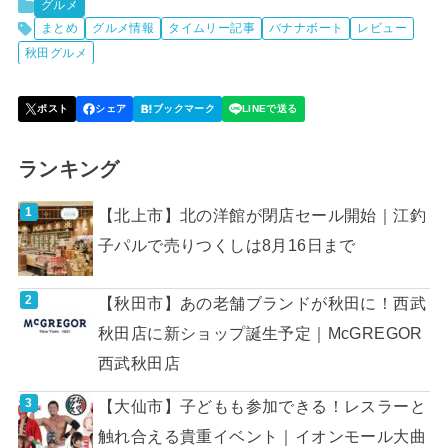
グルメ
まとめ
グルメ情報
タイムリー記事
バナナボート
レビュー
秋田グルメ
ランキング
【北上市】北の洋館が閉店セール開始｜江釣
子パルで売りつくしは8月16日まで
【秋田市】あの老舗ブランドが秋田に！西武
秋田店に新ショップ誕生予定｜McGREGOR
西武秋田店
【大仙市】子どもも参加できる！レスラーと
触れ合える貴重イベント｜イオンモール大曲