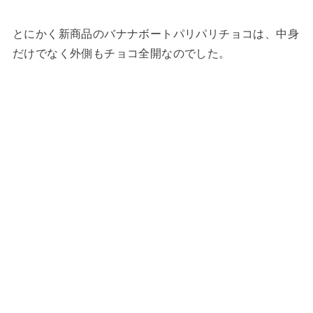
とにかく新商品のバナナボートパリパリチョコは、中身
だけでなく外側もチョコ全開なのでした。