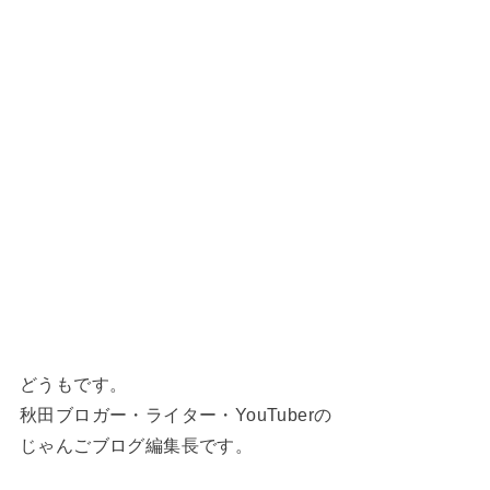
どうもです。
秋田ブロガー・ライター・YouTuberの
じゃんごブログ編集長です。