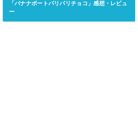
「バナナボートパリパリチョコ」感想・レビュ
ー