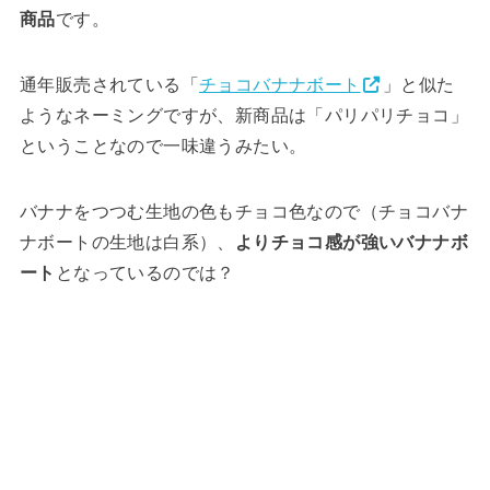
商品
です。
通年販売されている「
チョコバナナボート
」と似た
ようなネーミングですが、新商品は「パリパリチョコ」
ということなので一味違うみたい。
バナナをつつむ生地の色もチョコ色なので（チョコバナ
ナボートの生地は白系）、
よりチョコ感が強いバナナボ
ート
となっているのでは？