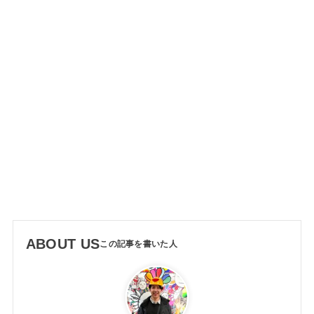
ABOUT US