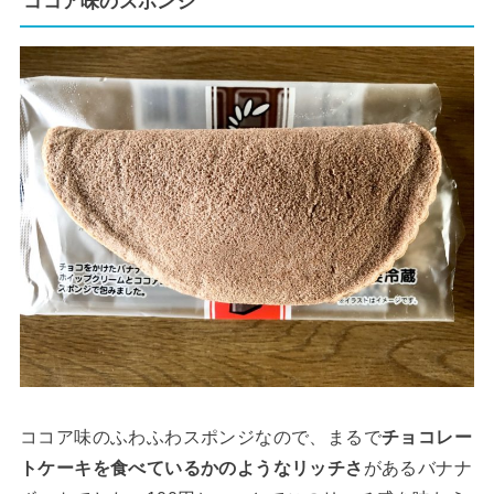
ココア味のスポンジ
ココア味のふわふわスポンジなので、まるで
チョコレー
トケーキを食べているかのようなリッチさ
があるバナナ