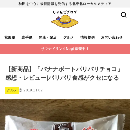
秋田を中心に最新情報を発信する北東北ローカルメディア
秋田県
岩手県
開店・閉店
グルメ
情報提供
お問い合わせ
サウナドリンクNogi 販売中！
【新商品】「バナナボートパリパリチョコ」
感想・レビュー|パリパリ食感がクセになる
2019.11.02
グルメ