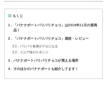
もくじ
1
「バナナボートパリパリチョコ」は2019年11月の新商
品！
2
「バナナボートパリパリチョコ」感想・レビュー
2.1
パリパリ食感がクセになる
2.2
ココア味のスポンジ
3
バナナボートパリパリチョコが買える場所
4
そのほかのバナナボートも紹介してます！