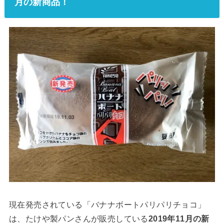
月の新商品！
現在発売されている「バナナボートパリパリチョコ」
は、たけや製パンさんが販売している
2019年11月の新