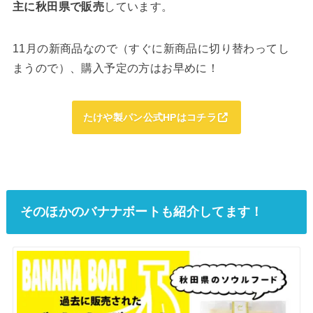
主に秋田県で販売
しています。
11月の新商品なので（すぐに新商品に切り替わってし
まうので）、購入予定の方はお早めに！
たけや製パン公式HPはコチラ
そのほかのバナナボートも紹介してます！