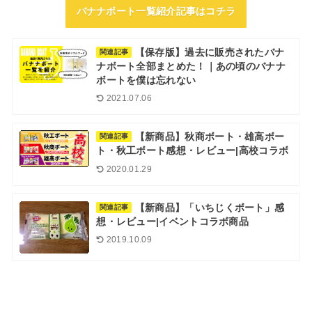
バナナボート一覧紹介記事はコチラ
【保存版】過去に販売されたバナ
関連記事
ナボート全部まとめた！｜あの頃のバナナ
ボートを僕は忘れない
2021.07.06
【新商品】秋商ボート・雄高ボー
関連記事
ト・秋工ボート感想・レビュー|高校コラボ
2020.01.29
【新商品】「いちじくボート」感
関連記事
想・レビュー|イベントコラボ商品
2019.10.09