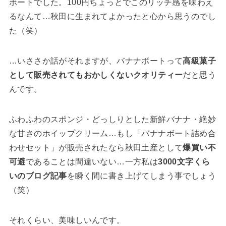
ボートでした。100円ちょっとでこのリッチ感を味わえ
るなんて…秋田に生まれてよかったと心から思うのでし
た（笑）
…いささか話がそれますが、バナナボートって
高級菓子
として販売されてもおかしくないクオリティー
だと思う
んです。
ふわふわのスポンジ・どっしりとした新鮮バナナ・絶妙
な甘さのホイップクリーム…もし「バナナボート詰め合
わせセット」が販売されたなら秋田土産として
爆買い不
可避
であることは間違いない…一方私は
3000文字くら
いのブログ記事
を瞬く間に書き上げてしまう事でしょう
（笑）
それくらい、美味しいんです。