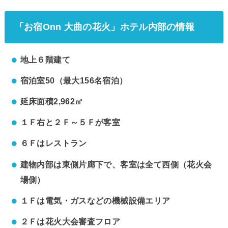
「お宿Onn 大曲の花火」ホテル内部の情報
地上６階建て
宿泊室50（最大156名宿泊）
延床面積2,962㎡
１Ｆ右と２Ｆ～５Ｆが客室
６Ｆはレストラン
建物内部は東側片廊下で、客室は全て西側（花火会
場側）
１Ｆは電気・ガスなどの機械設備エリア
２Ｆは花火大会審査フロア