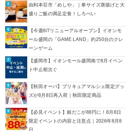
由利本荘市「めしや」｜拳サイズ唐揚げと大
盛りご飯の満足定食！しろべい
【今週8/7リニューアルオープン】イオンモ
ール盛岡の「GAME LAND」約250台のクレ
ーンゲーム
【盛岡市】イオンモール盛岡南で8月イベン
ト中止相次ぐ
【秋田オーパ】プリキュアマルシェ限定グッ
ズが8月8日再入荷｜秋田限定商品
【必見イベント】銀だこが88円に！8月8日
限定イベントの内容と注意点｜2026年8月8
日