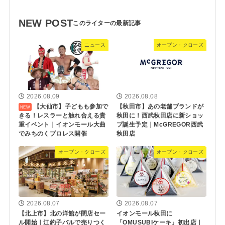
NEW POST
ニュース
オープン・クローズ
2026.08.09
2026.08.08
【大仙市】子どもも参加で
【秋田市】あの老舗ブランドが
きる！レスラーと触れ合える貴
秋田に！西武秋田店に新ショッ
重イベント｜イオンモール大曲
プ誕生予定｜McGREGOR西武
でみちのくプロレス開催
秋田店
オープン・クローズ
オープン・クローズ
2026.08.07
2026.08.07
【北上市】北の洋館が閉店セー
イオンモール秋田に
ル開始｜江釣子パルで売りつく
「OMUSUBIケーキ」初出店｜