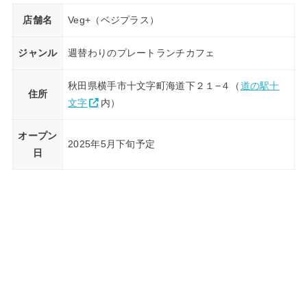
店舗名
Veg+（ベジプラス）
ジャンル
週替わりのプレートランチカフェ
秋田県横手市十文字町海道下２１−４（
道の駅十
住所
文字
内）
オープン
2025年5月下旬予定
日