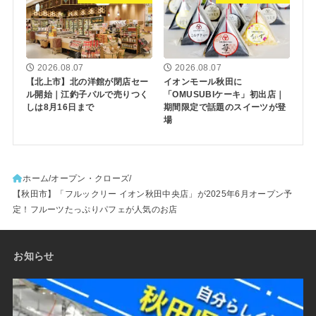
2026.08.07
2026.08.07
【北上市】北の洋館が閉店セー
イオンモール秋田に
ル開始｜江釣子パルで売りつく
「OMUSUBIケーキ」初出店｜
しは8月16日まで
期間限定で話題のスイーツが登
場
ホーム
オープン・クローズ
【秋田市】「フルックリー イオン秋田中央店」が2025年6月オープン予
定！フルーツたっぷりパフェが人気のお店
お知らせ