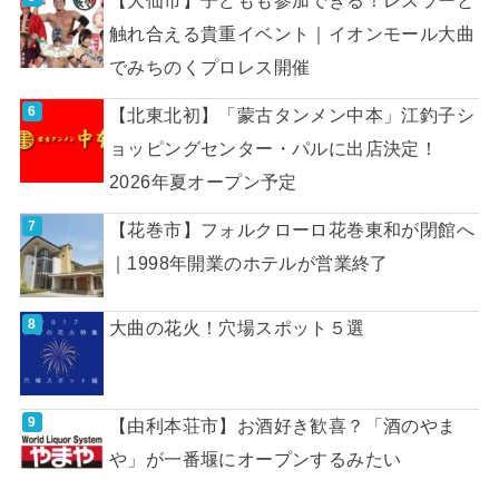
【大仙市】子どもも参加できる！レスラーと
触れ合える貴重イベント｜イオンモール大曲
でみちのくプロレス開催
【北東北初】「蒙古タンメン中本」江釣子シ
ョッピングセンター・パルに出店決定！
2026年夏オープン予定
【花巻市】フォルクローロ花巻東和が閉館へ
｜1998年開業のホテルが営業終了
大曲の花火！穴場スポット５選
【由利本荘市】お酒好き歓喜？「酒のやま
や」が一番堰にオープンするみたい