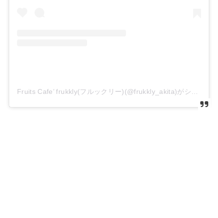
Fruits Cafe’ frukkly(フルックリー)(@frukkly_akita)がシェアした投稿