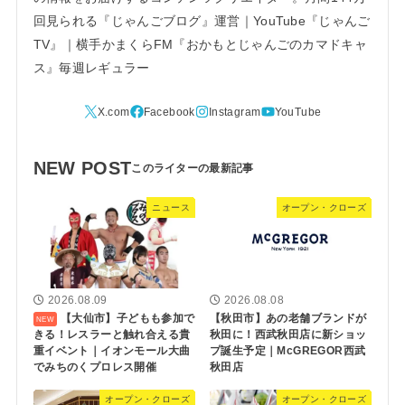
回見られる『じゃんごブログ』運営｜YouTube『じゃんご
TV』｜横手かまくらFM『おかもとじゃんごのカマドキャ
ス』毎週レギュラー
NEW POST
ニュース
オープン・クローズ
2026.08.09
2026.08.08
【大仙市】子どもも参加で
【秋田市】あの老舗ブランドが
きる！レスラーと触れ合える貴
秋田に！西武秋田店に新ショッ
重イベント｜イオンモール大曲
プ誕生予定｜McGREGOR西武
でみちのくプロレス開催
秋田店
オープン・クローズ
オープン・クローズ