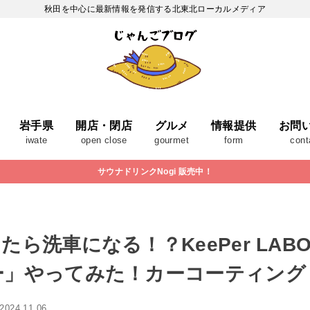
秋田を中心に最新情報を発信する北東北ローカルメディア
岩手県
開店・閉店
グルメ
情報提供
お問
iwate
open close
gourmet
form
cont
サウナドリンクNogi 販売中！
ら洗車になる！？KeePer LA
ー」やってみた！カーコーティング
2024.11.06