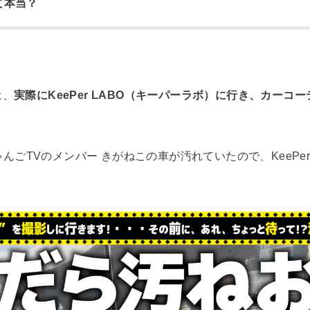
て本当？
は、
実際にKeePer LABO（キーパーラボ）に行き、カー
！
ゃんごTVのメンバー きがねこの車が汚れていたので、KeePe