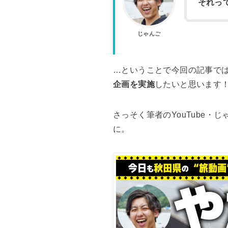
それっ
じゃんご
…ということで今回の記事で
企画を実施
したいと思います
さっそく筆者のYouTube・じ
に。