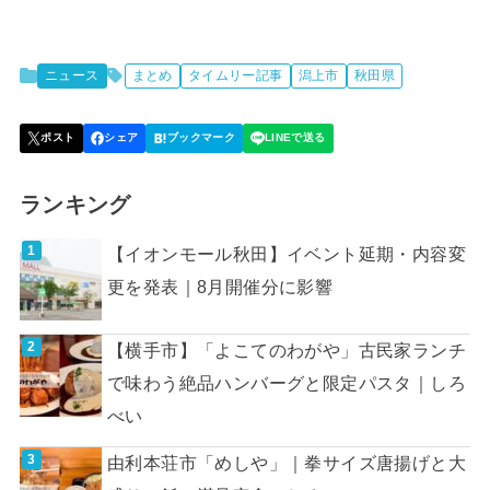
ニュース
まとめ
タイムリー記事
潟上市
秋田県
ランキング
【イオンモール秋田】イベント延期・内容変
更を発表｜8月開催分に影響
【横手市】「よこてのわがや」古民家ランチ
で味わう絶品ハンバーグと限定パスタ｜しろ
べい
由利本荘市「めしや」｜拳サイズ唐揚げと大