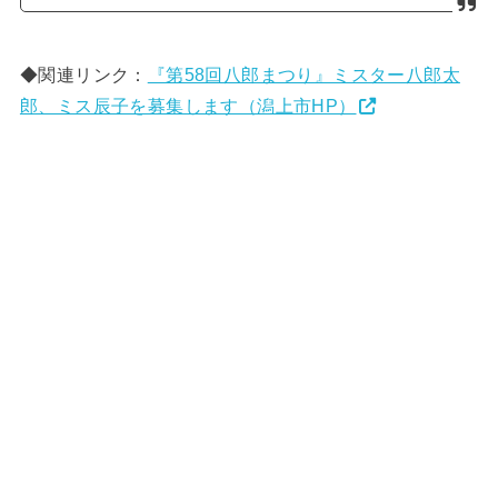
◆関連リンク：
『第58回八郎まつり』ミスター八郎太
郎、ミス辰子を募集します（潟上市HP）