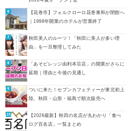
【花巻市】フォルクローロ花巻東和が閉館へ
｜1998年開業のホテルが営業終了
秋田美人のルーツ！「秋田に美人が多い理
由」を一旦整理してみた
「あそビレッジ由利本荘店」の開業がさらに
延期｜理由と今後の見通し
ついに来た！セブンカフェティーが東北初上
陸。秋田・山形・福島で順次販売へ
【2026最新】秋田の名店が丸わかり「食べ
ログ百名店」一覧まとめ