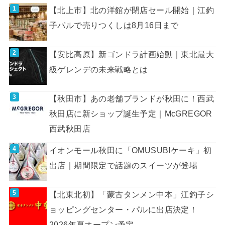
【北上市】北の洋館が閉店セール開始｜江釣
子パルで売りつくしは8月16日まで
【安比高原】新ゴンドラ計画始動｜東北最大
級ゲレンデの未来戦略とは
【秋田市】あの老舗ブランドが秋田に！西武
秋田店に新ショップ誕生予定｜McGREGOR
西武秋田店
イオンモール秋田に「OMUSUBIケーキ」初
出店｜期間限定で話題のスイーツが登場
【北東北初】「蒙古タンメン中本」江釣子シ
ョッピングセンター・パルに出店決定！
2026年夏オープン予定