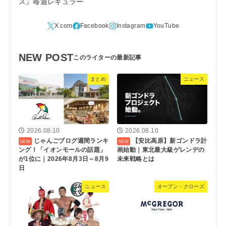
ス』毎週レギュラー
NEW POST
まとめ
ニュース
2026.08.10
2026.08.10
じゃんごブログ週間ランキ
【安比高原】新ゴンドラ計
ング！「イオンモールの話題」
画始動｜東北最大級ゲレンデの
が1位に｜2026年8月3日～8月9
未来戦略とは
日
ニュース
オープン・クローズ