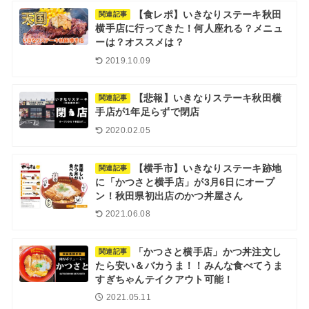
【食レポ】いきなりステーキ秋田
関連記事
横手店に行ってきた！何人座れる？メニュ
ーは？オススメは？
2019.10.09
【悲報】いきなりステーキ秋田横
関連記事
手店が1年足らずで閉店
2020.02.05
【横手市】いきなりステーキ跡地
関連記事
に「かつさと横手店」が3月6日にオープ
ン！秋田県初出店のかつ丼屋さん
2021.06.08
「かつさと横手店」かつ丼注文し
関連記事
たら安い＆バカうま！！みんな食べてうま
すぎちゃんテイクアウト可能！
2021.05.11