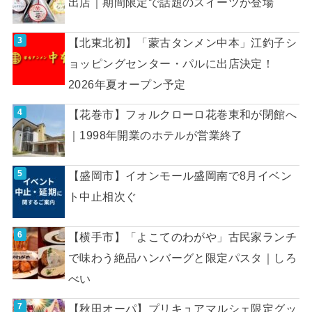
出店｜期間限定で話題のスイーツが登場
【北東北初】「蒙古タンメン中本」江釣子シ
ョッピングセンター・パルに出店決定！
2026年夏オープン予定
【花巻市】フォルクローロ花巻東和が閉館へ
｜1998年開業のホテルが営業終了
【盛岡市】イオンモール盛岡南で8月イベン
ト中止相次ぐ
【横手市】「よこてのわがや」古民家ランチ
で味わう絶品ハンバーグと限定パスタ｜しろ
べい
【秋田オーパ】プリキュアマルシェ限定グッ