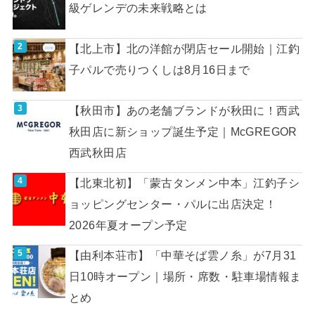
級ゲレンデの未来戦略とは
【北上市】北の洋館が閉店セール開始｜江釣
子パルで売りつくしは8月16日まで
【秋田市】あの老舗ブランドが秋田に！西武
秋田店に新ショップ誕生予定｜McGREGOR
西武秋田店
【北東北初】「蒙古タンメン中本」江釣子シ
ョッピングセンター・パルに出店決定！
2026年夏オープン予定
【由利本荘市】「中華そば雲ノ糸」が7月31
日10時オープン｜場所・席数・駐車場情報ま
とめ