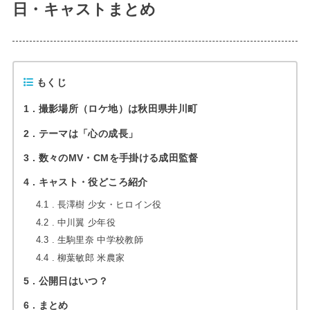
日・キャストまとめ
もくじ
1
撮影場所（ロケ地）は秋田県井川町
2
テーマは「心の成長」
3
数々のMV・CMを手掛ける成田監督
4
キャスト・役どころ紹介
4.1
長澤樹 少女・ヒロイン役
4.2
中川翼 少年役
4.3
生駒里奈 中学校教師
4.4
柳葉敏郎 米農家
5
公開日はいつ？
6
まとめ