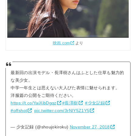
映画.com
より
最新回の出演モデル・長澤樹さんはふとした仕草も魅力的
な美少女。
中学一年生とは思えない大人びた表情に魅せられます。
洋服篇の公開をご期待ください。
https://t.co/YaiXibDgqz
#長澤樹
#少女記録
#offshot
pic.twitter.com/3rNIY5Z1Y5
— 少女記録 (@shoujokiroku)
November 27, 2018