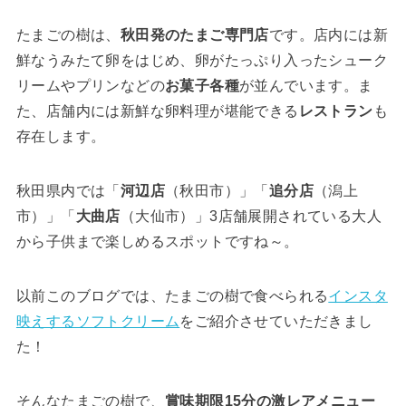
たまごの樹は、
秋田発のたまご専門店
です。店内には新
鮮なうみたて卵をはじめ、卵がたっぷり入ったシューク
リームやプリンなどの
お菓子各種
が並んでいます。ま
た、店舗内には新鮮な卵料理が堪能できる
レストラン
も
存在します。
秋田県内では「
河辺店
（秋田市）」「
追分店
（潟上
市）」「
大曲店
（大仙市）」3店舗展開されている大人
から子供まで楽しめるスポットですね～。
以前このブログでは、たまごの樹で食べられる
インスタ
映えするソフトクリーム
をご紹介させていただきまし
た！
そんなたまごの樹で、
賞味期限15分の激レアメニュー