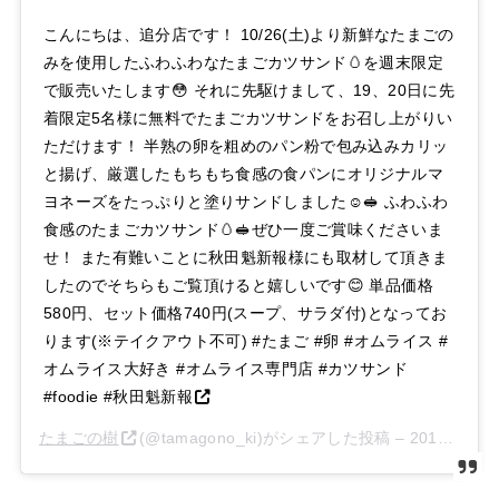
こんにちは、追分店です！ 10/26(土)より新鮮なたまごの
みを使用したふわふわなたまごカツサンド🥚を週末限定
で販売いたします😳 それに先駆けまして、19、20日に先
着限定5名様に無料でたまごカツサンドをお召し上がりい
ただけます！ 半熟の卵を粗めのパン粉で包み込みカリッ
と揚げ、厳選したもちもち食感の食パンにオリジナルマ
ヨネーズをたっぷりと塗りサンドしました☺️🥪 ふわふわ
食感のたまごカツサンド🥚🥪ぜひ一度ご賞味くださいま
せ！ また有難いことに秋田魁新報様にも取材して頂きま
したのでそちらもご覧頂けると嬉しいです😊 単品価格
580円、セット価格740円(スープ、サラダ付)となってお
ります(※テイクアウト不可) #たまご #卵 #オムライス #
オムライス大好き #オムライス専門店 #カツサンド
#foodie #秋田魁新報
たまごの樹
(@tamagono_ki)がシェアした投稿 –
2019年10月月16日午前12時07分PDT