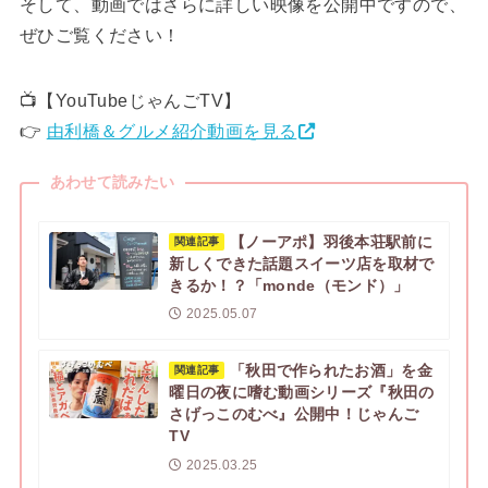
そして、動画ではさらに詳しい映像を公開中ですので、
ぜひご覧ください！
📺【YouTubeじゃんごTV】
👉
由利橋＆グルメ紹介動画を見る
あわせて読みたい
【ノーアポ】羽後本荘駅前に
関連記事
新しくできた話題スイーツ店を取材で
きるか！？「monde（モンド）」
2025.05.07
「秋田で作られたお酒」を金
関連記事
曜日の夜に嗜む動画シリーズ『秋田の
さげっこのむべ』公開中！じゃんご
TV
2025.03.25