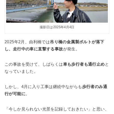
撮影日は2025年4月4日
2025年2月、由利橋では
吊り橋の金属製ボルトが落下
し、走行中の車に直撃する事故
が発生。
この事故を受けて、しばらくは
車も歩行者も通行止め
と
なっていました。
しかし、4月に入り工事は継続中ながらも
歩行者のみ通
行が可能に
。
「今しか見られない光景を記録しておきたい」と思い、