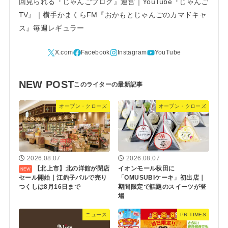
回見られる『じゃんごブログ』運営｜YouTube『じゃんご
TV』｜横手かまくらFM『おかもとじゃんごのカマドキャ
ス』毎週レギュラー
NEW POST
オープン・クローズ
オープン・クローズ
2026.08.07
2026.08.07
【北上市】北の洋館が閉店
イオンモール秋田に
セール開始｜江釣子パルで売り
「OMUSUBIケーキ」初出店｜
つくしは8月16日まで
期間限定で話題のスイーツが登
場
ニュース
PR TIMES