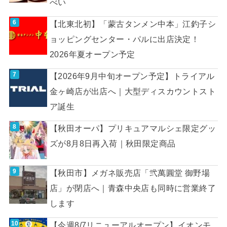
べい
【北東北初】「蒙古タンメン中本」江釣子シ
ョッピングセンター・パルに出店決定！
2026年夏オープン予定
【2026年9月中旬オープン予定】トライアル
金ヶ崎店が出店へ｜大型ディスカウントスト
ア誕生
【秋田オーパ】プリキュアマルシェ限定グッ
ズが8月8日再入荷｜秋田限定商品
【秋田市】メガネ販売店「弐萬圓堂 御野場
店」が閉店へ｜青森中央店も同時に営業終了
します
【今週8/7リニューアルオープン】イオンモ