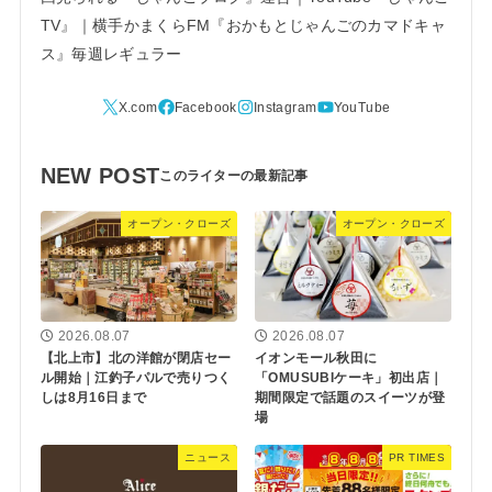
TV』｜横手かまくらFM『おかもとじゃんごのカマドキャ
ス』毎週レギュラー
NEW POST
オープン・クローズ
オープン・クローズ
2026.08.07
2026.08.07
【北上市】北の洋館が閉店セー
イオンモール秋田に
ル開始｜江釣子パルで売りつく
「OMUSUBIケーキ」初出店｜
しは8月16日まで
期間限定で話題のスイーツが登
場
ニュース
PR TIMES