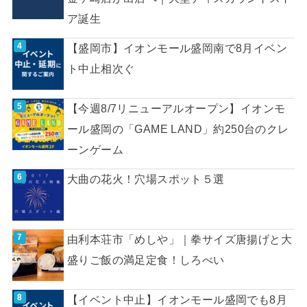
ア誕生
【盛岡市】イオンモール盛岡南で8月イベン
ト中止相次ぐ
【今週8/7リニューアルオープン】イオンモ
ール盛岡の「GAME LAND」約250台のクレ
ーンゲーム
大曲の花火！穴場スポット５選
由利本荘市「めしや」｜拳サイズ唐揚げと大
盛りご飯の満足定食！しろべい
【イベント中止】イオンモール盛岡でも8月