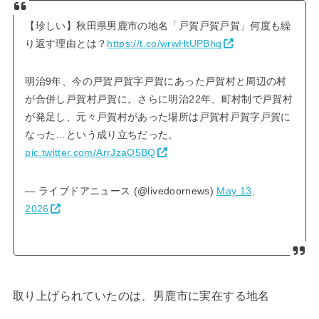
【珍しい】秋田県男鹿市の地名「戸賀戸賀戸賀」何度も繰
り返す理由とは？
https://t.co/wrwHtUPBhq
明治9年、今の戸賀戸賀字戸賀にあった戸賀村と周辺の村
が合併し戸賀村戸賀に。さらに明治22年、町村制で戸賀村
が発足し、元々戸賀村があった場所は戸賀村戸賀字戸賀に
なった…という成り立ちだった。
pic.twitter.com/ArrJzaO5BQ
— ライブドアニュース (@livedoornews)
May 13,
2026
取り上げられていたのは、男鹿市に実在する地名