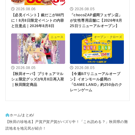
2026.08.06
2026.08.05
【必見イベント】銀だこが88円
「chocoZAP盛岡フェザン店」
に！8月8日限定イベントの内容
が女性専用店舗に【2026年8月
と注意点｜2026年8月8日
25日リニューアルオープン】
ニュース
オープン・クローズ
2026.08.05
2026.08.05
【秋田オーパ】プリキュアマル
【今週8/7リニューアルオープ
シェ限定グッズが8月8日再入荷
ン】イオンモール盛岡の
｜秋田限定商品
「GAME LAND」約250台のク
レーンゲーム
ホーム
まとめ
【秋田の珍地名】戸賀戸賀戸賀がバズり中！「これ読める？」秋田県の難
読地名を地元民が紹介！