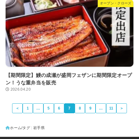
オープン・クローズ
【期間限定】鰻の成瀬が盛岡フェザンに期間限定オープ
ン！うな重弁当を販売
2026.04.20
＜
1
…
5
6
7
8
9
…
11
＞
ホーム
タグ : 岩手県