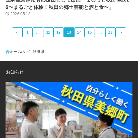
6〜まるごと体験！秋田の郷土芸能と酒と食〜」
2026.05.18
＜
1
…
11
12
13
14
15
…
23
＞
ホーム
タグ : 秋田県
お知らせ