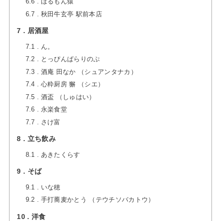
6.6
ほるもん猿
6.7
秋田牛玄亭 駅前本店
7
居酒屋
7.1
ん。
7.2
とっぴんぱらりのぷ
7.3
酒庵 田なか （シュアンタナカ）
7.4
心粋厨房 獬 （シエ）
7.5
酒盃 （しゅはい）
7.6
永楽食堂
7.7
さけ富
8
立ち飲み
8.1
あきたくらす
9
そば
9.1
いな穂
9.2
手打蕎麦かとう （テウチソバカトウ）
10
洋食