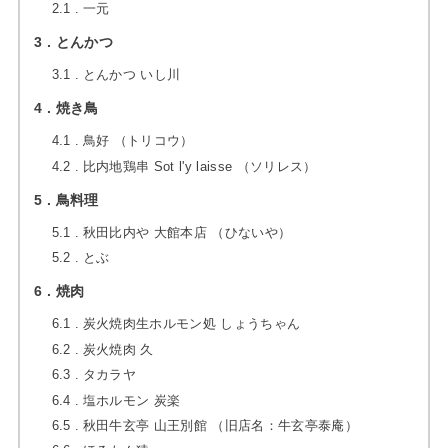
2.1
一元
3
とんかつ
3.1
とんかつ いし川
4
焼き鳥
4.1
鳥好 （トリコウ）
4.2
比内地鶏串 Sot l'y laisse （ソリレス）
5
鳥料理
5.1
秋田比内や 大館本店 （ひないや）
5.2
とぶ
6
焼肉
6.1
炭火焼肉生ホルモン処 しょうちゃん
6.2
炭火焼肉 久
6.3
タカラヤ
6.4
塩ホルモン 炭楽
6.5
秋田牛玄亭 山王別館 （旧店名：牛玄亭泰庵）