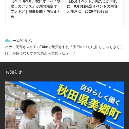
【2026年9月】秋田オーパ「水
【必見イベント】銀だこが88円
曜日のアリス」が期間限定オー
に！8月8日限定イベントの内容
プン予定｜開催期間・内容まと
と注意点｜2026年8月8日
め
ホーム
グルメ
ハナコ岡部さんのYouTubeで絶賛された「安田のつくだ煮 ししゃもきくら
げ」が気になりすぎて購入＆実食レビュー！
お知らせ