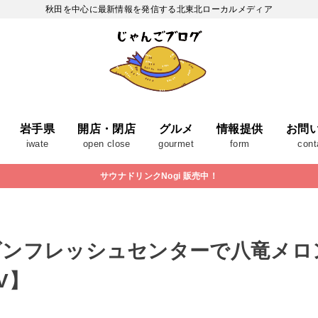
秋田を中心に最新情報を発信する北東北ローカルメディア
岩手県
開店・閉店
グルメ
情報提供
お問
iwate
open close
gourmet
form
cont
サウナドリンクNogi 販売中！
ゴンフレッシュセンターで八竜メロ
V】