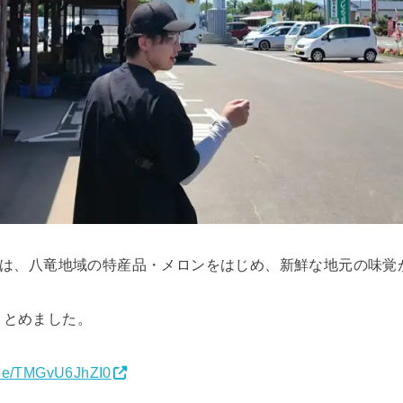
設は、八竜地域の特産品・メロンをはじめ、新鮮な地元の味覚
まとめました。
u.be/TMGvU6JhZI0