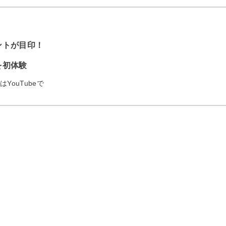
ントが目印！
を初体験
YouTubeで