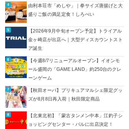
由利本荘市「めしや」｜拳サイズ唐揚げと大
盛りご飯の満足定食！しろべい
【2026年9月中旬オープン予定】トライアル
金ヶ崎店が出店へ｜大型ディスカウントスト
ア誕生
【今週8/7リニューアルオープン】イオンモ
ール盛岡の「GAME LAND」約250台のクレ
ーンゲーム
【秋田オーパ】プリキュアマルシェ限定グッ
ズが8月8日再入荷｜秋田限定商品
【北東北初】「蒙古タンメン中本」江釣子シ
ョッピングセンター・パルに出店決定！