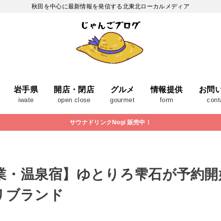
秋田を中心に最新情報を発信する北東北ローカルメディア
岩手県
開店・閉店
グルメ
情報提供
お問
iwate
open close
gourmet
form
cont
サウナドリンクNogi 販売中！
月開業・温泉宿】ゆとりろ雫石が予約
リブランド