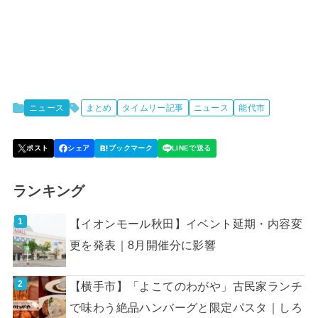
ニュース
まとめ
タイムリー記事
ニュース
能代市
ランキング
【イオンモール秋田】イベント延期・内容変
更を発表｜8月開催分に影響
【横手市】「よこてのわがや」古民家ランチ
で味わう絶品ハンバーグと限定パスタ｜しろ