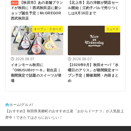
【秋田市】あの老舗ブラン
【北上市】北の洋館が閉店セー
ドが秋田に！西武秋田店に新シ
ル開始｜江釣子パルで売りつく
ョップ誕生予定｜McGREGOR
しは8月16日まで
西武秋田店
オープン・クローズ
ニュース
2026.08.07
2026.08.07
イオンモール秋田に
【2026年9月】秋田オーパ「水
「OMUSUBIケーキ」初出店｜
曜日のアリス」が期間限定オー
期間限定で話題のスイーツが登
プン予定｜開催期間・内容まと
場
め
ホーム
グルメ
【おすすめ】秋田県美郷町のおすすめ土産「おからドーナツ」が人気急上
昇中！できたてはさらにおいしい！