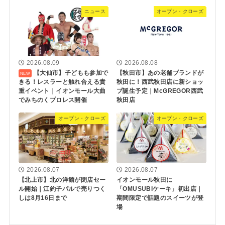
ニュース
オープン・クローズ
2026.08.09
2026.08.08
【大仙市】子どもも参加で
【秋田市】あの老舗ブランドが
きる！レスラーと触れ合える貴
秋田に！西武秋田店に新ショッ
重イベント｜イオンモール大曲
プ誕生予定｜McGREGOR西武
でみちのくプロレス開催
秋田店
オープン・クローズ
オープン・クローズ
2026.08.07
2026.08.07
【北上市】北の洋館が閉店セー
イオンモール秋田に
ル開始｜江釣子パルで売りつく
「OMUSUBIケーキ」初出店｜
しは8月16日まで
期間限定で話題のスイーツが登
場