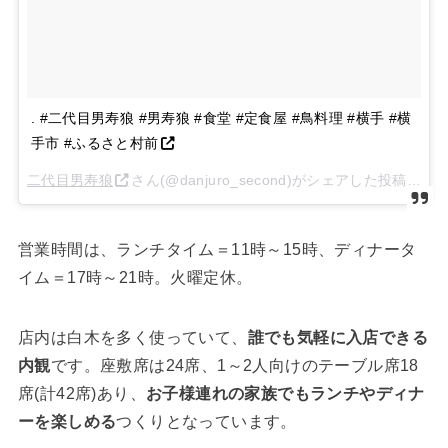
. #二代目男寿狼 #男寿狼 #食堂 #定食屋 #鳥料理 #横手 #横
手市 #ふるさと村前
二代目男寿狼
さん(@danjuro_second)がシェアした投稿 –
20
営業時間は、ランチタイム＝11時～15時、ディナータ
イム＝17時～21時。火曜定休。
店内は白木を多く使っていて、
誰でも気軽に入店できる
内観
です。座敷席は24席、1～2人向けのテーブル席18
席(計42席)あり、
お子様連れの家族でもランチやディナ
ーを楽しめる
つくりとなっています。