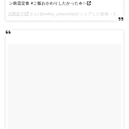
ン南蛮定食 #ご飯おかわりしたかった🍚✨
大関良子
さん(@zekky_peasmile)がシェアした投稿 –
2018年 8月月1日午後11時47分PDT