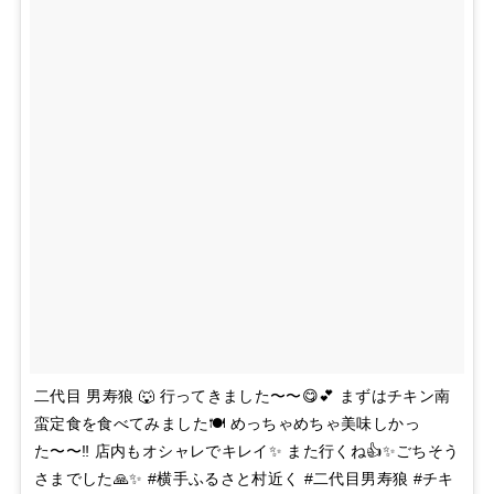
二代目 男寿狼 🐺 行ってきました〜〜😋💕 まずはチキン南
蛮定食を食べてみました🍽 めっちゃめちゃ美味しかっ
た〜〜‼️ 店内もオシャレでキレイ✨ また行くね👍✨ごちそう
さまでした🙏✨ #横手ふるさと村近く #二代目男寿狼 #チキ