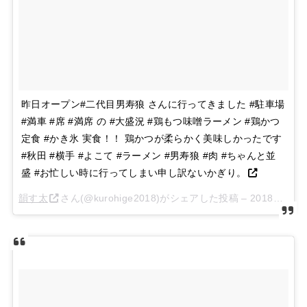
昨日オープン#二代目男寿狼 さんに行ってきました #駐車場
#満車 #席 #満席 の #大盛況 #鶏もつ味噌ラーメン #鶏かつ
定食 #かき氷 実食！！ 鶏かつが柔らかく美味しかったです
#秋田 #横手 #よこて #ラーメン #男寿狼 #肉 #ちゃんと並
盛 #お忙しい時に行ってしまい申し訳ないかぎり。
韻す太
さん(@kurohige2018)がシェアした投稿 –
2018年 7月月25日午前12時22分PDT