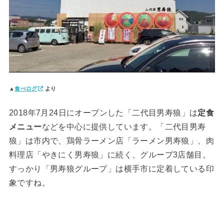
▲
食べログ
より
2018年7月24日にオープンした「二代目男寿狼」は
定食
メニュー
などを中心に提供しています。「二代目男寿
狼」は市内で、鶏骨ラーメン店「ラーメン男寿狼」、肉
料理店「やきにく男寿狼」に続く、グループ3店舗目。
すっかり「男寿狼グループ」は横手市に定着している印
象ですね。