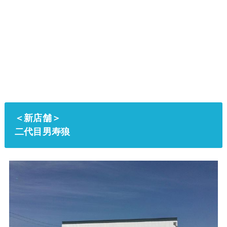
＜新店舗＞
二代目男寿狼