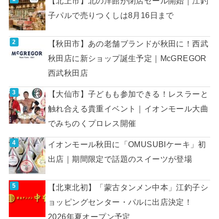
【北上市】北の洋館が閉店セール開始｜江釣
子パルで売りつくしは8月16日まで
【秋田市】あの老舗ブランドが秋田に！西武
秋田店に新ショップ誕生予定｜McGREGOR
西武秋田店
【大仙市】子どもも参加できる！レスラーと
触れ合える貴重イベント｜イオンモール大曲
でみちのくプロレス開催
イオンモール秋田に「OMUSUBIケーキ」初
出店｜期間限定で話題のスイーツが登場
【北東北初】「蒙古タンメン中本」江釣子シ
ョッピングセンター・パルに出店決定！
2026年夏オープン予定